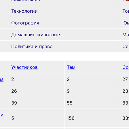
Технологии
То
Фотография
Ю
Домашние животные
Ма
Политика и право
Се
Участников
Тем
Со
es
2
2
27
26
9
23
39
55
83
ми
5
156
33