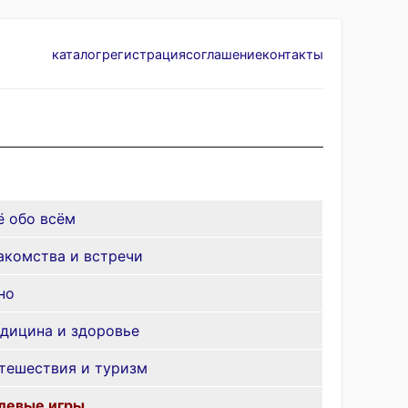
каталог
регистрация
соглашение
контакты
ё обо всём
акомства и встречи
но
дицина и здоровье
тешествия и туризм
левые игры