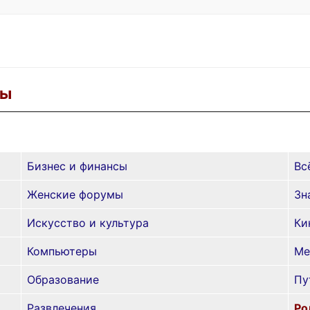
ры
Бизнес и финансы
Вс
Женские форумы
Зн
Искусство и культура
Ки
Компьютеры
Ме
Образование
Пу
Развлечения
Ро